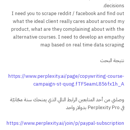
decisions.
I need you to scrape reddit / facebook and find out
what the ideal client really cares about around my
product, what are they complaining about with the
alternative courses. I need to develop an empathy
map based on real time data scraping
نتيجة البحث
https://www.perplexity.ai/page/copywriting-course-
campaign-st-quog.fTFSeamL856fx1h_A
وصلني من أحد المتابعين الرابط التالي الذي يمنحك سنة مجّانيّة
في Perplexity Pro بدولار واحد
https://www.perplexity.ai/join/p/paypal-subscription